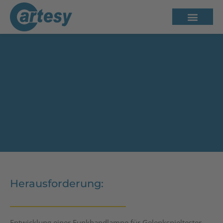
Drahtlose Funkhandlampe für
Gelenkspieltester
Herausforderung:
Für die HU, SP und PTI
Entwicklung einer Funkhandlampe für Gelenkspieltester