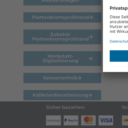
Radlastwaagen
€
39
Digita
Plattenbremsprüfstand
Einze
von bi
Zubehör
Plattenbremsprüfstand
Werkstatt-
Digitalisierung
Sensortechnik
Kalibrierdienstleistung
Sicher bezahlen:
Sc