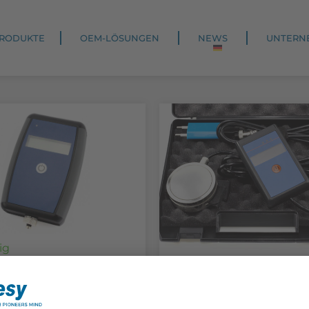
RODUKTE
OEM-LÖSUNGEN
NEWS
UNTERN
ig
Vorrätig
k-Handterminal
Pedaldruckprüfe
-701
Set CFB-112-D8