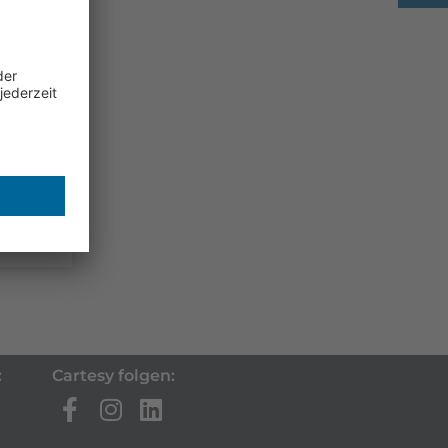
eak-
:
Cartesy folgen: