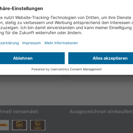
8,00
(1.000N)
zzgl. MwSt.
les Anzeigegerät für
€
450,00
lgewicht/Summengewicht
zzgl. MwSt.
s zu 10 per Funk...
Für die Messung der
Pedalkraft im Modus: P
und Livemessung
Zum Produkt
Zum Produkt
hnell versendet:
Ausgezeichnet einkaufen