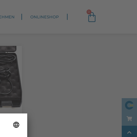
0
EHMEN
ONLINESHOP
r