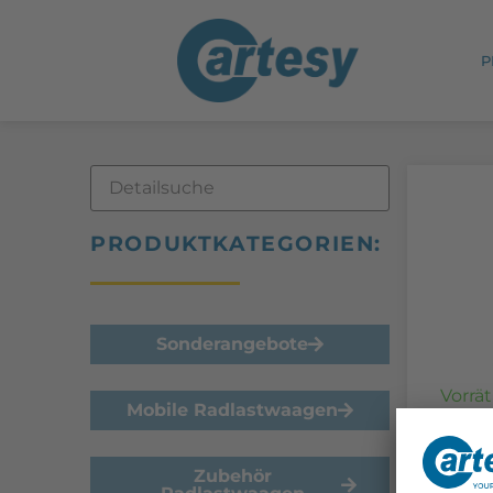
P
PRODUKTKATEGORIEN:
Sonderangebote
Vorrät
Mobile Radlastwaagen
Fun
MHT
Zubehör