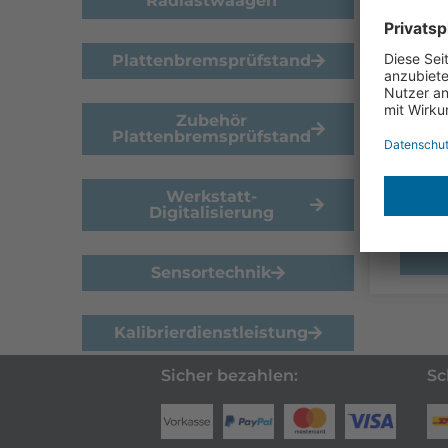
Radlastwaagen
USB
SUB
Plattenbremsprüfstand
€
42
Zubehör
USB-F
Plattenbremsprüfstand
Apps 
IFX/B
Werkstatt-
Digitalisierung
Sensortechnik
Kalibrierdienstleistung
Sicher bezahlen:
Sc