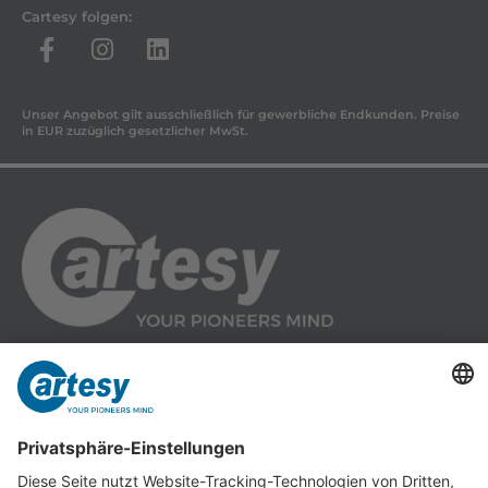
Cartesy folgen:
Unser Angebot gilt ausschließlich für gewerbliche Endkunden. Preise
in EUR zuzüglich gesetzlicher MwSt.
Cartesy GmbH
Am Industriepark 11
84453 Mühldorf a. Inn
Tel.: +49 (0) 86 31 18 69 - 0
Fax: +49 (0) 86 31 18 69 - 11