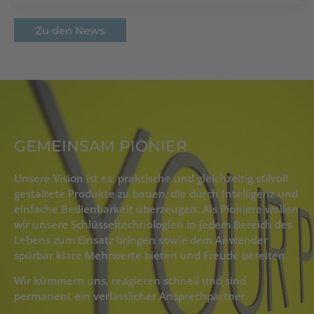
Zu den News
GEMEINSAM PIONIER
Unsere Vision ist es, praktische und gleichzeitig stilvoll
gestaltete Produkte zu bauen, die durch Intelligenz und
einfache Bedienbarkeit überzeugen. Als Pioniere wollen
wir unsere Schlüsseltechnologien in jedem Bereich des
Lebens zum Einsatz bringen sowie dem Anwender
spürbar klare Mehrwerte bieten und Freude bereiten.
Wir kümmern uns, reagieren schnell und sind
permanent ein verlässlicher Ansprechpartner.