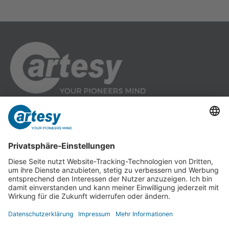
Cartesy GmbH
Am Industriepark 11
84453 Mühldorf a. Inn
Tel.: +49 (0) 86 31 18 69 - 0
Fax: +49 (0) 86 31 18 69 - 11
info@cartesy.de
Impressum