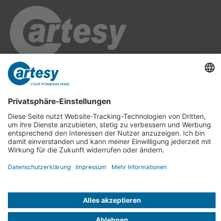
Cartesy GmbH
Am Industriepark 11
84453 Mühldorf a. Inn
Tel.: +49 (0) 86 31 18 69 - 0
Fax: +49 (0) 86 31 18 69 - 11
info@cartesy.de
Impressum
Datenschutz
Retourenschein
AGBs
Vertrag widerrufen